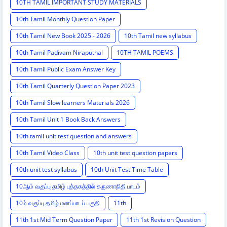
10TH TAMIL IMPORTANT STUDY MATERIALS
10th Tamil Monthly Question Paper
10th Tamil New Book 2025 - 2026
10th Tamil new syllabus
10th Tamil Padivam Niraputhal
10TH TAMIL POEMS
10th Tamil Public Exam Answer Key
10th Tamil Quarterly Question Paper 2023
10th Tamil Slow learners Materials 2026
10th Tamil Unit 1 Book Back Answers
10th tamil unit test question and answers
10th Tamil Video Class
10th unit test question papers
10th unit test syllabus
10th Unit Test Time Table
10ஆம் வகுப்பு தமிழ் புத்தகத்தில் கருணாநிதி பாடம்
10ம் வகுப்பு தமிழ் மனப்பாடப் பகுதி
11th
11th 1st Mid Term Question Paper
11th 1st Revision Question