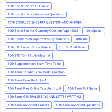
10th Social Science Full Guide
10th Social Science Important Questions
10TH SOCIAL SCIENCE PTA QUESTION AND ANSWER
10th Social Science Quarterly Question Paper 2023
10th Special
10th Standard All Important Study Materials
10th std
10th STD English Study Material
10th Std Hall Ticket
10th STD Tamil Study Material
10th Supplementary Exam Time Table
10th Tamil 1st Mid Term Model Question
10th Tamil Book Back Q & A
10th Tamil Free Online Test Unit 1 to 9
10th Tamil Full Guide
10th Tamil GENERAL ESSAYS AND LETTER WRITTING
10th Tamil Important 1 Marks
10th Tamil Important Questions