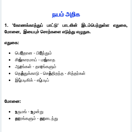
நயம் அறிக
1. 'கோணக்காத்துப் பாட்டு' பாடலின் இடம்பெற்றுள்ள எதுகை,
மோனை, இயைபுச் சொற்களை எடுத்து எழுதுக.
எதுகை:
பெ
ரி
தான - பி
ரி
ந்தும்
சி
ங்
காரமாய் - ம
ங்
காத
ஆ
ர
ங்கள் - தா
ர
ங்களும்
தெ
த்
துக்காடு - செ
த்
திறந்த - சித்தர்கள்
இ
ப்
படிகிக் - எ
ப்
படிப்
மோனை:
உ
ருமங் -
உ
ழன்று
தா
ரங்களும் -
தா
னடந்து