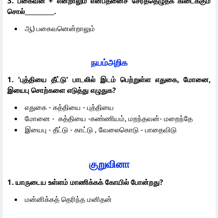
3. பகைவன் + என்றாலும் என்பதனைச் சேர்த்தெழுதக் கிடைக்கும்
சொல்__________.
ஆ) பகைவனென்றாலும்
நயம்அறிக
1. 'புத்தியை தீட்டு' பாடலில் இடம் பெற்றுள்ள எதுகை, மோனை,
இயைபு சொற்களை எடுத்து எழுதுக?
எதுகை - கத்தியை - புத்தியை
மோனை - கத்தியை -கண்ணியம், மறந்தவன்- மறைந்தே
இயைபு - தீட்டு - காட்டு , வேலைகொடு - பாதைவிடு
குறுவினா
1. யாருடைய உள்ளம் மாணிக்கக் கோயில் போன்றது?
மன்னிக்கத் தெரிந்த மனிதன்