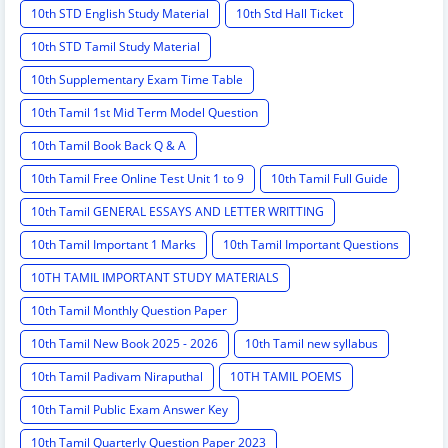
10th STD English Study Material
10th Std Hall Ticket
10th STD Tamil Study Material
10th Supplementary Exam Time Table
10th Tamil 1st Mid Term Model Question
10th Tamil Book Back Q & A
10th Tamil Free Online Test Unit 1 to 9
10th Tamil Full Guide
10th Tamil GENERAL ESSAYS AND LETTER WRITTING
10th Tamil Important 1 Marks
10th Tamil Important Questions
10TH TAMIL IMPORTANT STUDY MATERIALS
10th Tamil Monthly Question Paper
10th Tamil New Book 2025 - 2026
10th Tamil new syllabus
10th Tamil Padivam Niraputhal
10TH TAMIL POEMS
10th Tamil Public Exam Answer Key
10th Tamil Quarterly Question Paper 2023