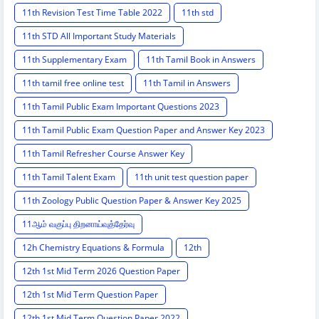
11th Revision Test Time Table 2022
11th std
11th STD All Important Study Materials
11th Supplementary Exam
11th Tamil Book in Answers
11th tamil free online test
11th Tamil in Answers
11th Tamil Public Exam Important Questions 2023
11th Tamil Public Exam Question Paper and Answer Key 2023
11th Tamil Refresher Course Answer Key
11th Tamil Talent Exam
11th unit test question paper
11th Zoology Public Question Paper & Answer Key 2025
11ஆம் வகுப்பு திறனாய்வுத்தேர்வு
12h Chemistry Equations & Formula
12th
12th 1st Mid Term 2026 Question Paper
12th 1st Mid Term Question Paper
12th 1st Mid Term Question Paper 2022