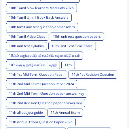
10th Tamil Slow learners Materials 2026
10th Tamil Unit 1 Book Back Answers
10th tamil unit test question and answers
10th Tamil Video Class
10th unit test question papers
10th unit test syllabus
10th Unit Test Time Table
10ஆம் வகுப்பு தமிழ் புத்தகத்தில் கருணாநிதி பாடம்
10ம் வகுப்பு தமிழ் மனப்பாடப் பகுதி
11th
11th 1st Mid Term Question Paper
11th 1st Revision Question
11th 2nd Mid Term Question Paper 2024
11th 2nd Mid Term Question paper answer key
11th 2nd Revision Question paper answer key
11th all subject guide
11th Annual Exam
11th Annual Exam Question Paper 2026