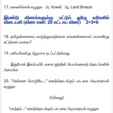
17. கலைச்சொல் எழுதுக அ. Vowel ஆ. Land Breeze
இரண்டு வினாக்களுக்கு மட்டும் ஓரிரு வரிகளில்
விடையளி (வினா எண்: 20 கட்டாய வினா) 2×3=6
18. தமிழன்னையை வாழ்த்துவதற்கான காரணங்களாகப் பாவலரேறு
சுட்டுவன யாவை?
19. புளியங்கன்று ஆழமாக நடப்பட்டுள்ளது.
இதுபோல் இளம்பயிர் வகை ஐந்தின் பெயர்களைத் தொடர்களில்
அமைக்க
20. ”அன்னை மொழியே…” எனத்தொடங்கும் பாடலை அடிமாறாமல்
எழுதுக
(அல்லது)
"மாற்றம்…" எனத்தொடங்கும் பாடலை அடிமாறாமல் எழுதுக