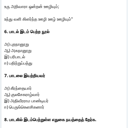
உரு அறிவாரா ஒன்றன் ஊழியும்;
உந்து வளி கிளர்ந்த ஊழி ஊழ் ஊழியும்"
6. பாடல் இடம் பெற்ற நூல்
அ) புறநானூறு
ஆ) அகநானூறு
இ) பரிபாடல்
ஈ) பதிற்றுப்பத்து
7. பாடலை இயற்றியவர்
அ) கீரந்தையார்
ஆ) குலசேகராழ்வார்
இ) அதிவீரராம பாண்டியர்
ஈ) பெருங்கெளசிகனார்
8. பாடலில் இடம்பெற்றுள்ள எதுகை நயத்தைத் தேர்க.