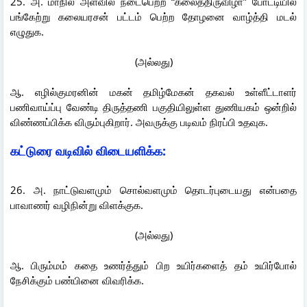
25. அ. மாநில அளவில் நடைபெற்ற “கலைத்திருவிழா” போட்டியில்
பங்கேற்று கலையரசன் பட்டம் பெற்ற தோழனை வாழ்த்தி மடல்
எழுதுக.
(அல்லது)
ஆ. எழில்குமரனின் மகன் தமிழ்மேகன் தகவல் உள்ளீட்டாளர்
பணிவாய்ப்பு வேண்டி திருத்தணி பகுதியிலுள்ள துணியகம் ஒன்றில்
விண்ணப்பிக்க விரும்புகிறார். அவருக்கு படிவம் நிரப்பி உதவுக.
கட்டுரை வடிவில் விடையளிக்க:
26. அ. நாட்டுவளமும் சொல்வளமும் தொடர்புடையது என்பதை
பாவாணர் வழிநின்று விளக்குக.
(அல்லது)
ஆ. பிரும்மம் கதை உணர்த்தும் பிற உயிர்களைத் தம் உயிர்போல்
நேசிக்கும் பண்பினை விவரிக்க.