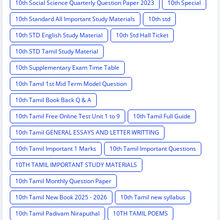
10th Social Science Quarterly Question Paper 2023
10th Special
10th Standard All Important Study Materials
10th std
10th STD English Study Material
10th Std Hall Ticket
10th STD Tamil Study Material
10th Supplementary Exam Time Table
10th Tamil 1st Mid Term Model Question
10th Tamil Book Back Q & A
10th Tamil Free Online Test Unit 1 to 9
10th Tamil Full Guide
10th Tamil GENERAL ESSAYS AND LETTER WRITTING
10th Tamil Important 1 Marks
10th Tamil Important Questions
10TH TAMIL IMPORTANT STUDY MATERIALS
10th Tamil Monthly Question Paper
10th Tamil New Book 2025 - 2026
10th Tamil new syllabus
10th Tamil Padivam Niraputhal
10TH TAMIL POEMS