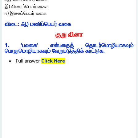
இ) கிளைப்பெயர் வகை
ஈ) இலைப்பெயர் வகை
விடை: ஆ) மணிப்பெயர் வகை
குறு வினா
1. 'பலகை' என்பதைத் தொடர்மொழியாகவும்
பொதுமொழியாகவும் வேறுபடுத்திக் காட்டுக.
Full answer
Click Here