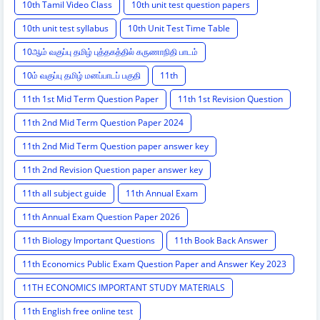
10th Tamil Video Class
10th unit test question papers
10th unit test syllabus
10th Unit Test Time Table
10ஆம் வகுப்பு தமிழ் புத்தகத்தில் கருணாநிதி பாடம்
10ம் வகுப்பு தமிழ் மனப்பாடப் பகுதி
11th
11th 1st Mid Term Question Paper
11th 1st Revision Question
11th 2nd Mid Term Question Paper 2024
11th 2nd Mid Term Question paper answer key
11th 2nd Revision Question paper answer key
11th all subject guide
11th Annual Exam
11th Annual Exam Question Paper 2026
11th Biology Important Questions
11th Book Back Answer
11th Economics Public Exam Question Paper and Answer Key 2023
11TH ECONOMICS IMPORTANT STUDY MATERIALS
11th English free online test