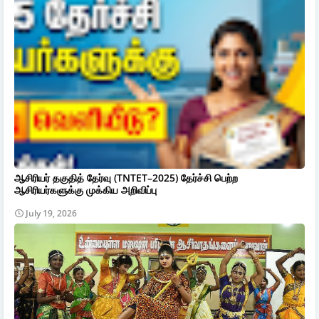
ஆசிரியர் தகுதித் தேர்வு (TNTET–2025) தேர்ச்சி பெற்ற
ஆசிரியர்களுக்கு முக்கிய அறிவிப்பு
July 19, 2026