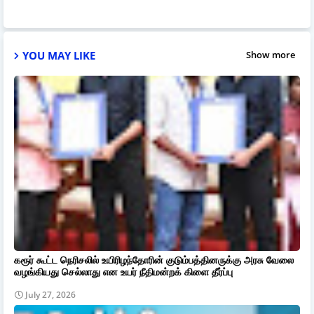
YOU MAY LIKE
Show more
கரூர் கூட்ட நெரிசலில் உயிரிழந்தோரின் குடும்பத்தினருக்கு அரசு வேலை
வழங்கியது செல்லாது என உயர் நீதிமன்றக் கிளை தீர்ப்பு
July 27, 2026