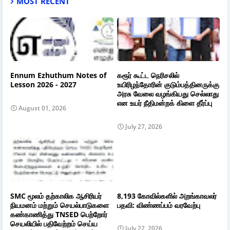
MOST RECENT
Ennum Ezhuthum Notes of
கரூர் கூட்ட நெரிசலில்
Lesson 2026 - 2027
உயிரிழந்தோரின் குடும்பத்தினருக்கு
அரசு வேலை வழங்கியது செல்லாது
என உயர் நீதிமன்றக் கிளை தீர்ப்பு
August 01, 2026
July 27, 2026
SMC மூலம் தற்காலிக ஆசிரியர்
8,193 கோவில்களில் அறங்காவலர்
நியமனம் மற்றும் செயல்பாடுகளை
பதவி: விண்ணப்பம் வரவேற்பு
கண்காணித்து TNSED பெற்றோர்
செயலியில் பதிவேற்றம் செய்ய
July 22, 2026