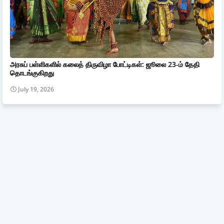
அரசுப் பள்ளிகளில் கலைத் திருவிழா போட்டிகள்: ஜூலை 23-ம் தேதி
தொடங்குகிறது
July 19, 2026