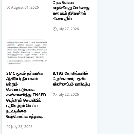
அரசு வேலை
வழங்கியது செல்லாது
August 01, 2026
என உயர் நீதிமன்றக்
கிளை தீர்ப்பு
July 27, 2026
SMC மூலம் தற்காலிக
8,193 கோவில்களில்
ஆசிரியர் நியமனம்
அறங்காவலர் பதவி:
மற்றும்
விண்ணப்பம் வரவேற்பு
செயல்பாடுகளை
கண்காணித்து TNSED
July 22, 2026
பெற்றோர் செயலியில்
பதிவேற்றம் செய்ய
நடவடிக்கை
மேற்கொள்ள உத்தரவு.
July 23, 2026