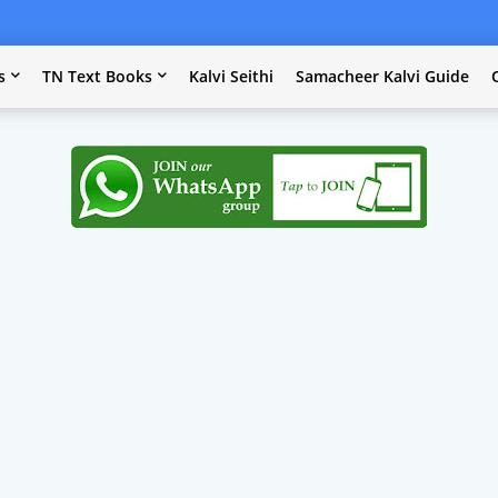
s
TN Text Books
Kalvi Seithi
Samacheer Kalvi Guide