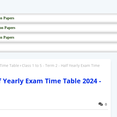
on Papers
on Papers
on Papers
 Time Table
Class 1 to 5 - Term 2 - Half Yearly Exam Time
lf Yearly Exam Time Table 2024 -
0