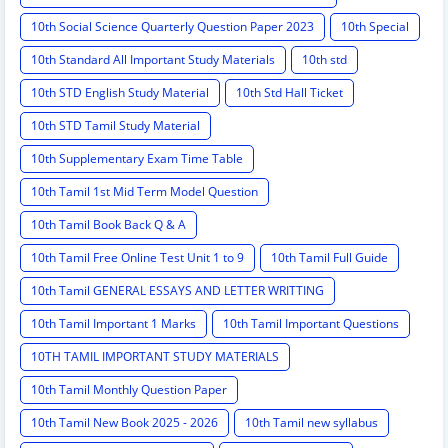
10th Social Science Quarterly Question Paper 2023
10th Special
10th Standard All Important Study Materials
10th std
10th STD English Study Material
10th Std Hall Ticket
10th STD Tamil Study Material
10th Supplementary Exam Time Table
10th Tamil 1st Mid Term Model Question
10th Tamil Book Back Q & A
10th Tamil Free Online Test Unit 1 to 9
10th Tamil Full Guide
10th Tamil GENERAL ESSAYS AND LETTER WRITTING
10th Tamil Important 1 Marks
10th Tamil Important Questions
10TH TAMIL IMPORTANT STUDY MATERIALS
10th Tamil Monthly Question Paper
10th Tamil New Book 2025 - 2026
10th Tamil new syllabus