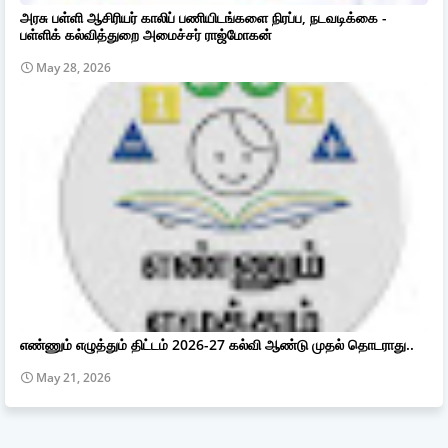
அரசு பள்ளி ஆசிரியர் காலிப் பணியிடங்களை நிரப்ப, நடவடிக்கை -
பள்ளிக் கல்வித்துறை அமைச்சர் ராஜ்மோகன்
May 28, 2026
எண்ணும் எழுத்தும் திட்டம் 2026-27 கல்வி ஆண்டு முதல் தொடராது..
May 21, 2026