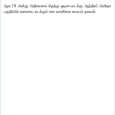
ஆக.19 அன்று அதிகாலை தெற்கு ஒடிசா-வடக்கு ஆந்திரப் பிரதேச
பகுதியில் கரையை கடக்கும் என வானிலை மையம் தகவல்.