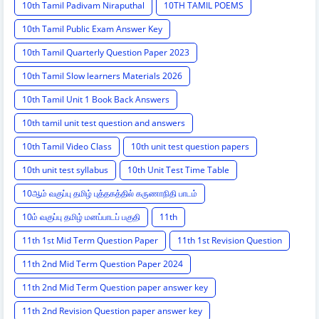
10th Tamil Padivam Niraputhal
10TH TAMIL POEMS
10th Tamil Public Exam Answer Key
10th Tamil Quarterly Question Paper 2023
10th Tamil Slow learners Materials 2026
10th Tamil Unit 1 Book Back Answers
10th tamil unit test question and answers
10th Tamil Video Class
10th unit test question papers
10th unit test syllabus
10th Unit Test Time Table
10ஆம் வகுப்பு தமிழ் புத்தகத்தில் கருணாநிதி பாடம்
10ம் வகுப்பு தமிழ் மனப்பாடப் பகுதி
11th
11th 1st Mid Term Question Paper
11th 1st Revision Question
11th 2nd Mid Term Question Paper 2024
11th 2nd Mid Term Question paper answer key
11th 2nd Revision Question paper answer key