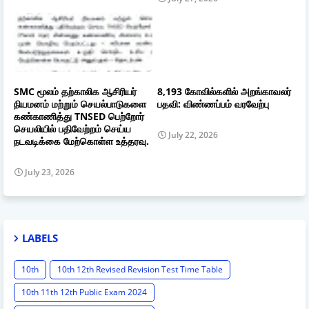
SMC மூலம் தற்காலிக ஆசிரியர்
8,193 கோவில்களில் அறங்காவலர்
நியமனம் மற்றும் செயல்பாடுகளை
பதவி: விண்ணப்பம் வரவேற்பு
கண்காணித்து TNSED பெற்றோர்
செயலியில் பதிவேற்றம் செய்ய
July 22, 2026
நடவடிக்கை மேற்கொள்ள உத்தரவு.
July 23, 2026
LABELS
10th
10th 12th Revised Revision Test Time Table
10th 11th 12th Public Exam 2024