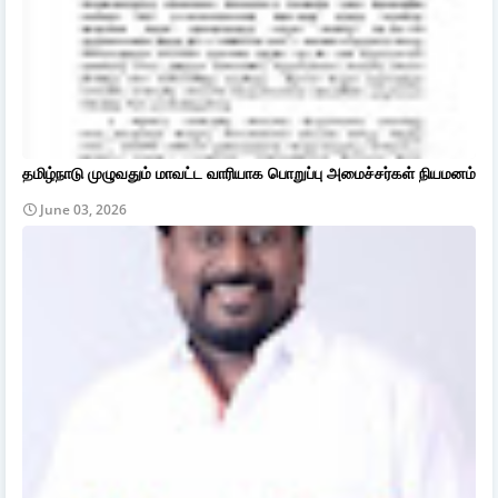
தமிழ்நாடு முழுவதும் மாவட்ட வாரியாக பொறுப்பு அமைச்சர்கள் நியமனம்
June 03, 2026