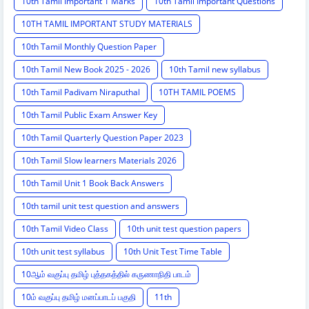
10th Tamil Important 1 Marks
10th Tamil Important Questions
10TH TAMIL IMPORTANT STUDY MATERIALS
10th Tamil Monthly Question Paper
10th Tamil New Book 2025 - 2026
10th Tamil new syllabus
10th Tamil Padivam Niraputhal
10TH TAMIL POEMS
10th Tamil Public Exam Answer Key
10th Tamil Quarterly Question Paper 2023
10th Tamil Slow learners Materials 2026
10th Tamil Unit 1 Book Back Answers
10th tamil unit test question and answers
10th Tamil Video Class
10th unit test question papers
10th unit test syllabus
10th Unit Test Time Table
10ஆம் வகுப்பு தமிழ் புத்தகத்தில் கருணாநிதி பாடம்
10ம் வகுப்பு தமிழ் மனப்பாடப் பகுதி
11th