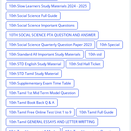
10th Slow Learners Study Materials 2024 - 2025
10th Social Science Full Guide
10th Social Science Important Questions
10TH SOCIAL SCIENCE PTA QUESTION AND ANSWER
10th Social Science Quarterly Question Paper 2023
10th Special
10th Standard All Important Study Materials
10th std
10th STD English Study Material
10th Std Hall Ticket
10th STD Tamil Study Material
10th Supplementary Exam Time Table
10th Tamil 1st Mid Term Model Question
10th Tamil Book Back Q & A
10th Tamil Free Online Test Unit 1 to 9
10th Tamil Full Guide
10th Tamil GENERAL ESSAYS AND LETTER WRITTING