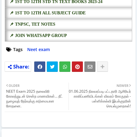
📌 1ST TO 12TH STD TN TEXT BOOKS 2023-24
📌 1ST TO 12TH ALL SUBJECT GUIDE
📌 TNPSC, TET NOTES
📌 JOIN WHATSAPP GROUP
Tags
Neet exam
OLDER
NEWER
NEET Exam 2025 தலைவிரி
01.06.2025 நிலவரப்படி பட்டதாரி ஆசிரியர்
கோலத்துடன் சென்ற மாணவிகள்... நீட்
காலிப்பணியிடங்கள் விவரம் கோருதல் -
நுழைவுத் தேர்வுக்கு கடுமையான
பள்ளிக்கல்வி இயக்குநரின்
சோதனை.
செயல்முறைகள்!