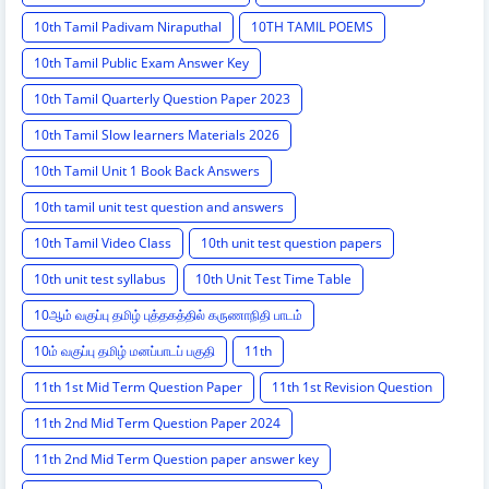
10th Tamil Padivam Niraputhal
10TH TAMIL POEMS
10th Tamil Public Exam Answer Key
10th Tamil Quarterly Question Paper 2023
10th Tamil Slow learners Materials 2026
10th Tamil Unit 1 Book Back Answers
10th tamil unit test question and answers
10th Tamil Video Class
10th unit test question papers
10th unit test syllabus
10th Unit Test Time Table
10ஆம் வகுப்பு தமிழ் புத்தகத்தில் கருணாநிதி பாடம்
10ம் வகுப்பு தமிழ் மனப்பாடப் பகுதி
11th
11th 1st Mid Term Question Paper
11th 1st Revision Question
11th 2nd Mid Term Question Paper 2024
11th 2nd Mid Term Question paper answer key