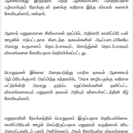
ஆக்கிரமித்து இருந்தார். அந்த ஆக்கிரமிப்பை அகற்றியதால்
பழிவாங்கும் நோக்குடன் தனக்கு எதிராக இந்த விவரங் களைக்
கோரியுள்ளார், என்றார்.
ஆனால் மனுதாரரான சீனிவாசன் தரப்பில், அதிகாரி காளிப்பிரி யன்
ஊழலில் ஈடுபட்டதாக கிடைத்த தகவல்களின் அடிப்படையிலேயே
அவரது வருமானம் தொடர்பாகவும், சொத்து்கள் தொடர்பாகவும்
விவரங்களை கோரியதாக தெரிவிக்கப்பட்டது.
பொதுநலன் இல்லை: அதையடுத்து மாநில தகவல் ஆணையர்
ஆர்.பிரியக்குமார் பிறப்பித்த உத்தரவில், “அரசு ஊழியருக்கு எதிராக
மட்டுமின்றி அவரது குடும்ப உறுப்பினர்களின் தனிப்பட்ட
விவரங்களையும் மனுதாரர் தகவல் அறியும் உரிமைச்சட்டத்தின் கீழ்
கோரியுள்ளார்.
மனுதாரரின் நோக்கத்தில் பொதுநலம் இருப்பதாக தெரியவில்லை.
காளிப்பிரியன் ஊழல் செய்திருப்பதாக மனுதாரர் கருதினால் உரிய
அமைப்புகளிடம் புகார் அளிக்கலாம். அவர் கோரியுள்ள விவரங்களை