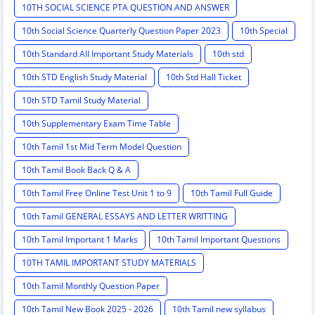
10TH SOCIAL SCIENCE PTA QUESTION AND ANSWER
10th Social Science Quarterly Question Paper 2023
10th Special
10th Standard All Important Study Materials
10th std
10th STD English Study Material
10th Std Hall Ticket
10th STD Tamil Study Material
10th Supplementary Exam Time Table
10th Tamil 1st Mid Term Model Question
10th Tamil Book Back Q & A
10th Tamil Free Online Test Unit 1 to 9
10th Tamil Full Guide
10th Tamil GENERAL ESSAYS AND LETTER WRITTING
10th Tamil Important 1 Marks
10th Tamil Important Questions
10TH TAMIL IMPORTANT STUDY MATERIALS
10th Tamil Monthly Question Paper
10th Tamil New Book 2025 - 2026
10th Tamil new syllabus