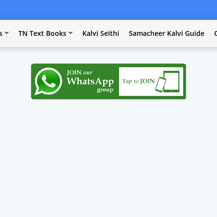
s
TN Text Books
Kalvi Seithi
Samacheer Kalvi Guide