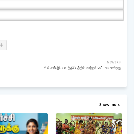
NEWER
சி.பி.எஸ்.இ., பாடத்திட்டத்தில் மாற்றம்: கட்டாயமாகிறது
Show more