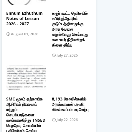
Ennum Ezhuthum
கரூர் கூட்ட நெரிசலில்
Notes of Lesson
உயிரிழந்தோரின்
2026 - 2027
குடும்பத்தினருக்கு
அரசு வேலை
வழங்கியது செல்லாது
August 01, 2026
என உயர் நீதிமன்றக்
கிளை தீர்ப்பு
July 27, 2026
SMC மூலம் தற்காலிக
8,193 கோவில்களில்
ஆசிரியர் நியமனம்
அறங்காவலர் பதவி:
மற்றும்
விண்ணப்பம் வரவேற்பு
செயல்பாடுகளை
கண்காணித்து TNSED
July 22, 2026
பெற்றோர் செயலியில்
பதிவேற்றம் செய்ய