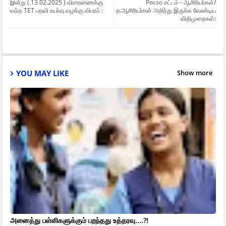
இன்று (.13.02.2025 ) விசாரணைக்கு
Pocso சட்டம் - ஆசிரியர்கள்/
வந்த TET பதவி உயர்வு வழக்கு விபரம் :
த.ஆசிரியர்கள் அறிந்து இருக்க வேண்டிய
விதிமுறைகள்:
YOU MAY LIKE
Show more
அனைத்து பள்ளிகளுக்கும் பறந்தது உத்தரவு....?!