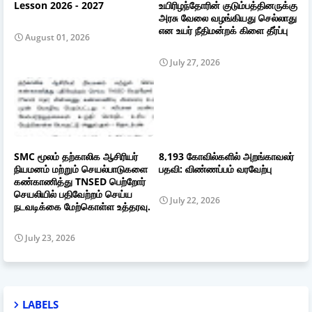
Lesson 2026 - 2027
உயிரிழந்தோரின் குடும்பத்தினருக்கு
அரசு வேலை வழங்கியது செல்லாது
என உயர் நீதிமன்றக் கிளை தீர்ப்பு
August 01, 2026
July 27, 2026
SMC மூலம் தற்காலிக ஆசிரியர்
8,193 கோவில்களில் அறங்காவலர்
நியமனம் மற்றும் செயல்பாடுகளை
பதவி: விண்ணப்பம் வரவேற்பு
கண்காணித்து TNSED பெற்றோர்
செயலியில் பதிவேற்றம் செய்ய
July 22, 2026
நடவடிக்கை மேற்கொள்ள உத்தரவு.
July 23, 2026
LABELS