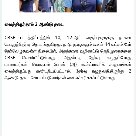
வைத்திருந்தால் 2 ஆண்டு தடை
CBSE பாடத்திட்டத்தில் 10, 12-ஆம் வகுப்புகளுக்கு நாளை
பொதுத்தேர்வு தொடங்குகிறது. நாடு முழுவதும் சுமார் 44 லட்சம் பேர்
தேர்வெழுதவுள்ள நிலையில், அதற்கான வழிகாட்டு நெறிமுறைகளை
CBSE வெளியிட்டுள்ளது. அதன்படி, தேர்வு எழுதும்போது
மாணவர்கள் மொபைல் போன் (அ) எலக்ட்ரானிக் சாதனங்கள்
வைத்திருப்பது கண்டறியப்பட்டால், தேர்வு எழுதுவதிலிருந்து 2
ஆண்டு தடை செய்யப்படுவார்கள் என எச்சரிக்கப்பட்டுள்ளது.