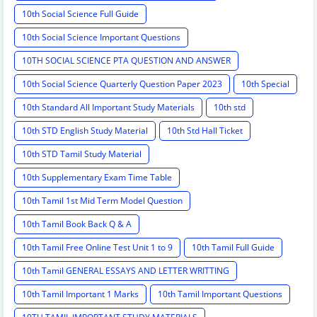
10th Social Science Full Guide
10th Social Science Important Questions
10TH SOCIAL SCIENCE PTA QUESTION AND ANSWER
10th Social Science Quarterly Question Paper 2023
10th Special
10th Standard All Important Study Materials
10th std
10th STD English Study Material
10th Std Hall Ticket
10th STD Tamil Study Material
10th Supplementary Exam Time Table
10th Tamil 1st Mid Term Model Question
10th Tamil Book Back Q & A
10th Tamil Free Online Test Unit 1 to 9
10th Tamil Full Guide
10th Tamil GENERAL ESSAYS AND LETTER WRITTING
10th Tamil Important 1 Marks
10th Tamil Important Questions