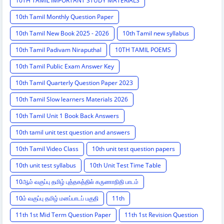
10TH TAMIL IMPORTANT STUDY MATERIALS
10th Tamil Monthly Question Paper
10th Tamil New Book 2025 - 2026
10th Tamil new syllabus
10th Tamil Padivam Niraputhal
10TH TAMIL POEMS
10th Tamil Public Exam Answer Key
10th Tamil Quarterly Question Paper 2023
10th Tamil Slow learners Materials 2026
10th Tamil Unit 1 Book Back Answers
10th tamil unit test question and answers
10th Tamil Video Class
10th unit test question papers
10th unit test syllabus
10th Unit Test Time Table
10ஆம் வகுப்பு தமிழ் புத்தகத்தில் கருணாநிதி பாடம்
10ம் வகுப்பு தமிழ் மனப்பாடப் பகுதி
11th
11th 1st Mid Term Question Paper
11th 1st Revision Question