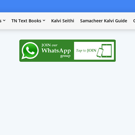
s
TN Text Books
Kalvi Seithi
Samacheer Kalvi Guide