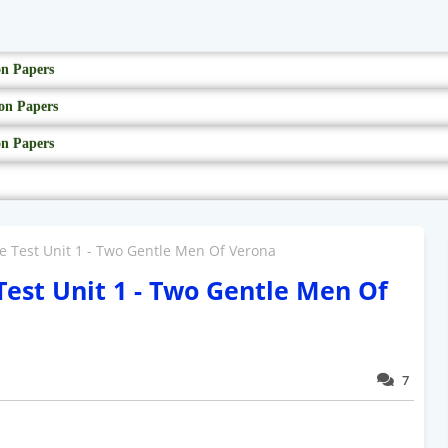
on Papers
on Papers
on Papers
ne Test Unit 1 - Two Gentle Men Of Verona
Test Unit 1 - Two Gentle Men Of
7