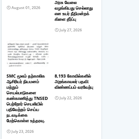
அரசு வேலை
வழங்கியது செல்லாது
August 01, 2026
என உயர் நீதிமன்றக்
கிளை தீர்ப்பு
July 27, 2026
SMC மூலம் தற்காலிக
8,193 கோவில்களில்
ஆசிரியர் நியமனம்
அறங்காவலர் பதவி:
மற்றும்
விண்ணப்பம் வரவேற்பு
செயல்பாடுகளை
கண்காணித்து TNSED
July 22, 2026
பெற்றோர் செயலியில்
பதிவேற்றம் செய்ய
நடவடிக்கை
மேற்கொள்ள உத்தரவு.
July 23, 2026