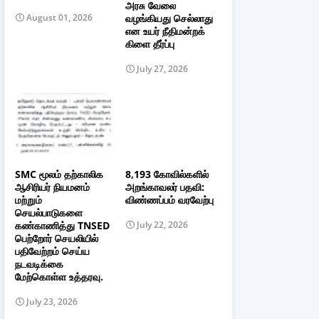
அரசு வேலை
வழங்கியது செல்லாது
August 01, 2026
என உயர் நீதிமன்றக்
கிளை தீர்ப்பு
July 27, 2026
SMC மூலம் தற்காலிக
8,193 கோவில்களில்
ஆசிரியர் நியமனம்
அறங்காவலர் பதவி:
மற்றும்
விண்ணப்பம் வரவேற்பு
செயல்பாடுகளை
கண்காணித்து TNSED
July 22, 2026
பெற்றோர் செயலியில்
பதிவேற்றம் செய்ய
நடவடிக்கை
மேற்கொள்ள உத்தரவு.
July 23, 2026