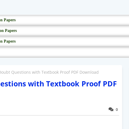
on Papers
on Papers
on Papers
Doubt Questions with Textbook Proof PDF Download
estions with Textbook Proof PDF
0