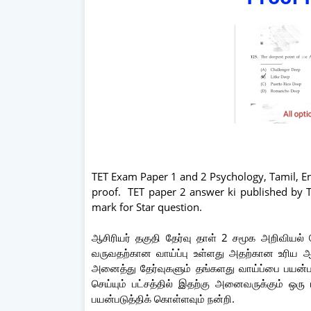
TET Exam Paper 1 and 2 Psychology, Tamil, En
proof. TET paper 2 answer ki published by 
mark for Star question.
ஆசிரியர் தகுதி தேர்வு தாள் 2 சமூக அறிவியல
வருவதற்கான வாய்ப்பு உள்ளது அதற்கான உரிய ஆ
அனைத்து தேர்வுகளும் தங்களது வாய்ப்பை பயன்
செய்யும் பட்சத்தில் இதற்கு அனைவருக்கும் ஒர
பயன்படுத்திக் கொள்ளவும் நன்றி.