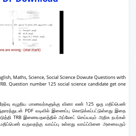
glish, Maths, Science, Social Science Dowute Questions with
TRB. Question number 125 social science candidate get one
் தேர்வு எழுதிய மாணவர்களுக்கு வினா எண் 125 ஒரு மதிப்பெண்
தாரத்துடன் PDF வடிவில் இணைப்பு கொடுக்கப்பட்டுள்ளது இதை
படுத்தி TRB இணையதளத்தில் அப்லோட் செய்யவும் அதிக நபர்கள்
ு மதிப்பெண் வருவதற்கு வாய்ப்பு உள்ளது வாய்ப்பினை அனைவரும்