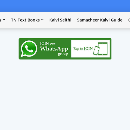
s
TN Text Books
Kalvi Seithi
Samacheer Kalvi Guide