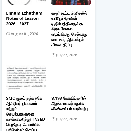
Ennum Ezhuthum
கரூர் கூட்ட நெரிசலில்
Notes of Lesson
உயிரிழந்தோரின்
2026 - 2027
குடும்பத்தினருக்கு
அரசு வேலை
வழங்கியது செல்லாது
August 01, 2026
என உயர் நீதிமன்றக்
கிளை தீர்ப்பு
July 27, 2026
SMC மூலம் தற்காலிக
8,193 கோவில்களில்
ஆசிரியர் நியமனம்
அறங்காவலர் பதவி:
மற்றும்
விண்ணப்பம் வரவேற்பு
செயல்பாடுகளை
கண்காணித்து TNSED
July 22, 2026
பெற்றோர் செயலியில்
பதிவேற்றம் செய்ய