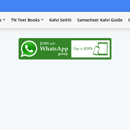
s
TN Text Books
Kalvi Seithi
Samacheer Kalvi Guide