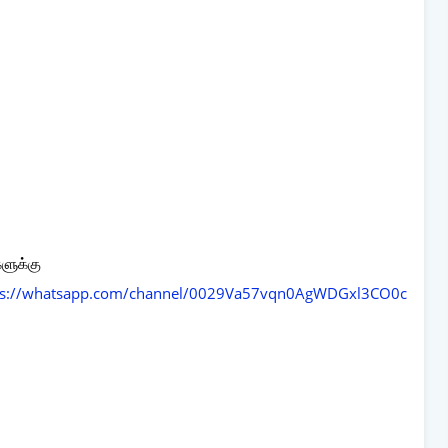
களுக்கு
ps://whatsapp.com/channel/0029Va57vqn0AgWDGxl3CO0c