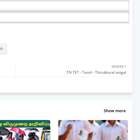
NEWER
TN TET - Tamil - Thirukkural anigal
Show more