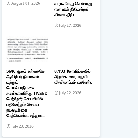
வழங்கியது செல்லாது
August 01, 2026
என உயர் நீதிமன்றக்
கிளை தீர்ப்பு
July 27, 2026
SMC மூலம் தற்காலிக
8,193 கோவில்களில்
ஆசிரியர் நியமனம்
அறங்காவலர் பதவி:
மற்றும்
விண்ணப்பம் வரவேற்பு
செயல்பாடுகளை
கண்காணித்து TNSED
July 22, 2026
பெற்றோர் செயலியில்
பதிவேற்றம் செய்ய
நடவடிக்கை
மேற்கொள்ள உத்தரவு.
July 23, 2026