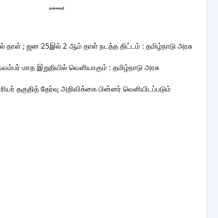
ல் தாள் ; ஜன 25இல் 2 ஆம் தாள் நடத்த திட்டம் : தமிழ்நாடு அரசு
நவம்பர் மாத இறுதியில் வெளியாகும் : தமிழ்நாடு அரசு
ியர் தகுதித் தேர்வு அறிவிக்கை பின்னர் வெளியிடப்படும்