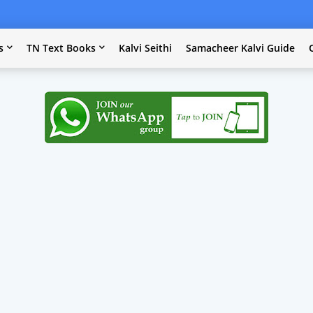
s
TN Text Books
Kalvi Seithi
Samacheer Kalvi Guide