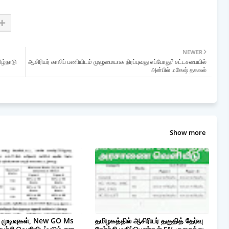
NEWER
ிழ்நாடு
ஆசிரியர் காலிப் பணியிடம் முழுமையாக நிரப்புவது எப்போது? சட்டசபையில்
அன்பில் மகேஷ் தகவல்
Show more
ு முடிவுகள், New GO Ms
தமிழகத்தில் ஆசிரியர் தகுதித் தேர்வு