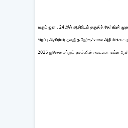
வரும் ஜன . 24 இல் ஆசிரியர் தகுதித் தேர்வின் முத
சிறப்பு ஆசிரியர் தகுதித் தேர்வுக்கான அறிவிக்கை 
2026 ஜூலை மற்றும் டிசம்பரில் நடைபெற உள்ள ஆசிர