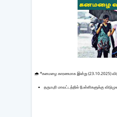
🌧️ *கனமழை காரணமாக இன்று (23.10.2025) விடு
தருமபுரி மாவட்டத்தில் ((பள்ளிகளுக்கு விடும