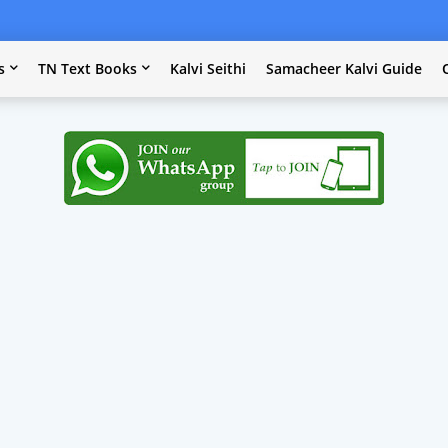
s
TN Text Books
Kalvi Seithi
Samacheer Kalvi Guide