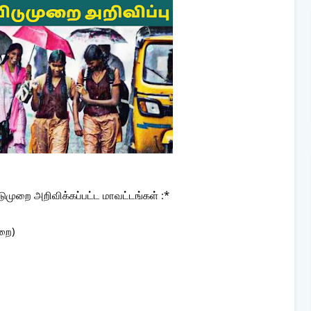
முறை அறிவிக்கப்பட்ட மாவட்டங்கள் :*
ுறை)