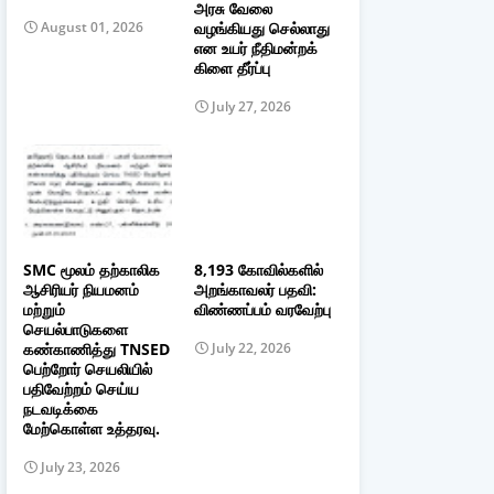
அரசு வேலை
வழங்கியது செல்லாது
August 01, 2026
என உயர் நீதிமன்றக்
கிளை தீர்ப்பு
July 27, 2026
SMC மூலம் தற்காலிக
8,193 கோவில்களில்
ஆசிரியர் நியமனம்
அறங்காவலர் பதவி:
மற்றும்
விண்ணப்பம் வரவேற்பு
செயல்பாடுகளை
கண்காணித்து TNSED
July 22, 2026
பெற்றோர் செயலியில்
பதிவேற்றம் செய்ய
நடவடிக்கை
மேற்கொள்ள உத்தரவு.
July 23, 2026