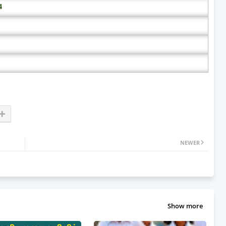
4
NEWER
Show more