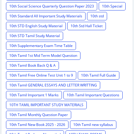
10th Social Science Quarterly Question Paper 2023
10th Special
10th Standard All Important Study Materials
10th std
10th STD English Study Material
10th Std Hall Ticket
10th STD Tamil Study Material
10th Supplementary Exam Time Table
10th Tamil 1st Mid Term Model Question
10th Tamil Book Back Q & A
10th Tamil Free Online Test Unit 1 to 9
10th Tamil Full Guide
10th Tamil GENERAL ESSAYS AND LETTER WRITTING
10th Tamil Important 1 Marks
10th Tamil Important Questions
10TH TAMIL IMPORTANT STUDY MATERIALS
10th Tamil Monthly Question Paper
10th Tamil New Book 2025 - 2026
10th Tamil new syllabus