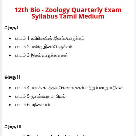
12th Bio - Zoology Quarterly Exam
Syllabus Tamil Medium
அலகு I
பாடம் 1 உயிரிகளின் இனப்பபெருக்கம்
பாடம் 2 மனித இனப்பெருக்கம்
பாடம் 3 இனப்பெருக்க நலன்
அலகு II
பாடம் 4 மரபுக் கடத்தல் கொள்கைகள் மற்றும் மாறுபாடுகள்
பாடம் 5 மூலக்கூறு மரபியல்
பாடம் 6 பரிணாமம்
அலகு III