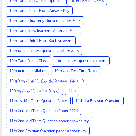
10th Tamil Padivam Niraputhal
10TH TAMIL POEMS
10th Tamil Public Exam Answer Key
10th Tamil Quarterly Question Paper 2023
10th Tamil Slow learners Materials 2026
10th Tamil Unit 1 Book Back Answers
10th tamil unit test question and answers
10th Tamil Video Class
10th unit test question papers
10th unit test syllabus
10th Unit Test Time Table
10ஆம் வகுப்பு தமிழ் புத்தகத்தில் கருணாநிதி பாடம்
10ம் வகுப்பு தமிழ் மனப்பாடப் பகுதி
11th
11th 1st Mid Term Question Paper
11th 1st Revision Question
11th 2nd Mid Term Question Paper 2024
11th 2nd Mid Term Question paper answer key
11th 2nd Revision Question paper answer key