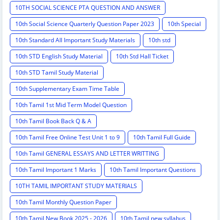
10TH SOCIAL SCIENCE PTA QUESTION AND ANSWER
10th Social Science Quarterly Question Paper 2023
10th Special
10th Standard All Important Study Materials
10th std
10th STD English Study Material
10th Std Hall Ticket
10th STD Tamil Study Material
10th Supplementary Exam Time Table
10th Tamil 1st Mid Term Model Question
10th Tamil Book Back Q & A
10th Tamil Free Online Test Unit 1 to 9
10th Tamil Full Guide
10th Tamil GENERAL ESSAYS AND LETTER WRITTING
10th Tamil Important 1 Marks
10th Tamil Important Questions
10TH TAMIL IMPORTANT STUDY MATERIALS
10th Tamil Monthly Question Paper
10th Tamil New Book 2025 - 2026
10th Tamil new syllabus