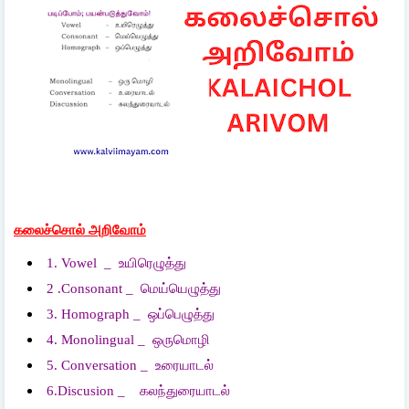
கலைச்சொல் அறிவோம்
1. Vowel _
உயிரெழுத்து
2 .Consonant _
மெய்யெழுத்து
3. Homograph _
ஒப்பெழுத்து
4. Monolingual _
ஒருமொழி
5. Conversation _
உரையாடல்
6.Discusion _
கலந்துரையாடல்