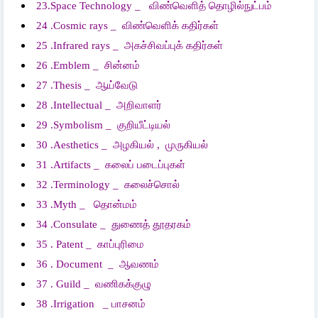
23.Space Technology _
விண்வெளித்
தொழில்நுட்பம்
24 .Cosmic rays _
விண்வெளிக்
கதிர்கள்
25 .Infrared rays _
அகச்சிவப்புக்
கதிர்கள்
26 .Emblem _
சின்னம்
27 .Thesis _
ஆய்வேடு
28 .Intellectual _
அறிவாளர்
29 .Symbolism _
குறியீட்டியல்
30 .Aesthetics _
அழகியல்
,
முருகியல்
31 .Artifacts _
கலைப்
படைப்புகள்
32 .Terminology _
கலைச்சொல்
33 .Myth _
தொன்மம்
34 .Consulate _
துணைத்
தூதரகம்
35 . Patent _
காப்புரிமை
36 . Document _
ஆவணம்
37 . Guild _
வணிகக்குழு
38 .Irrigation _
பாசனம்