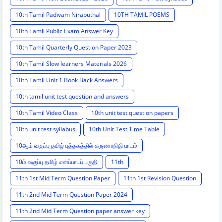
10th Tamil Padivam Niraputhal
10TH TAMIL POEMS
10th Tamil Public Exam Answer Key
10th Tamil Quarterly Question Paper 2023
10th Tamil Slow learners Materials 2026
10th Tamil Unit 1 Book Back Answers
10th tamil unit test question and answers
10th Tamil Video Class
10th unit test question papers
10th unit test syllabus
10th Unit Test Time Table
10ஆம் வகுப்பு தமிழ் புத்தகத்தில் கருணாநிதி பாடம்
10ம் வகுப்பு தமிழ் மனப்பாடப் பகுதி
11th
11th 1st Mid Term Question Paper
11th 1st Revision Question
11th 2nd Mid Term Question Paper 2024
11th 2nd Mid Term Question paper answer key