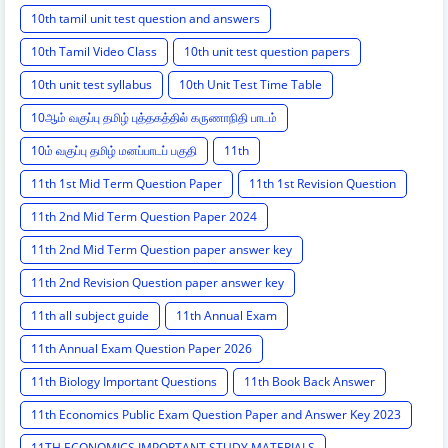
10th tamil unit test question and answers
10th Tamil Video Class
10th unit test question papers
10th unit test syllabus
10th Unit Test Time Table
10ஆம் வகுப்பு தமிழ் புத்தகத்தில் கருணாநிதி பாடம்
10ம் வகுப்பு தமிழ் மனப்பாடப் பகுதி
11th
11th 1st Mid Term Question Paper
11th 1st Revision Question
11th 2nd Mid Term Question Paper 2024
11th 2nd Mid Term Question paper answer key
11th 2nd Revision Question paper answer key
11th all subject guide
11th Annual Exam
11th Annual Exam Question Paper 2026
11th Biology Important Questions
11th Book Back Answer
11th Economics Public Exam Question Paper and Answer Key 2023
11TH ECONOMICS IMPORTANT STUDY MATERIALS