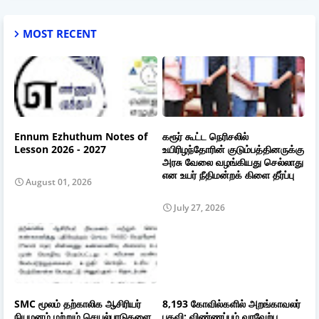
MOST RECENT
Ennum Ezhuthum Notes of
கரூர் கூட்ட நெரிசலில்
Lesson 2026 - 2027
உயிரிழந்தோரின் குடும்பத்தினருக்கு
அரசு வேலை வழங்கியது செல்லாது
என உயர் நீதிமன்றக் கிளை தீர்ப்பு
August 01, 2026
July 27, 2026
SMC மூலம் தற்காலிக ஆசிரியர்
8,193 கோவில்களில் அறங்காவலர்
நியமனம் மற்றும் செயல்பாடுகளை
பதவி: விண்ணப்பம் வரவேற்பு