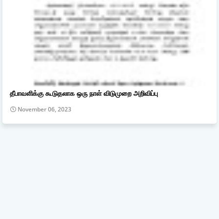
தீபாவளிக்கு கூடுதலாக ஒரு நாள் விடுமுறை அறிவிப்பு
November 06, 2023