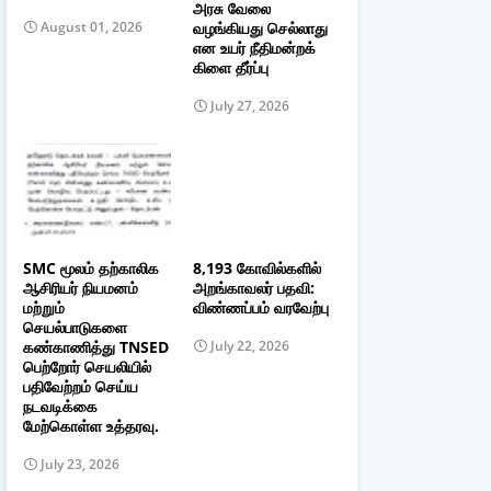
அரசு வேலை
வழங்கியது செல்லாது
August 01, 2026
என உயர் நீதிமன்றக்
கிளை தீர்ப்பு
July 27, 2026
SMC மூலம் தற்காலிக
8,193 கோவில்களில்
ஆசிரியர் நியமனம்
அறங்காவலர் பதவி:
மற்றும்
விண்ணப்பம் வரவேற்பு
செயல்பாடுகளை
கண்காணித்து TNSED
July 22, 2026
பெற்றோர் செயலியில்
பதிவேற்றம் செய்ய
நடவடிக்கை
மேற்கொள்ள உத்தரவு.
July 23, 2026