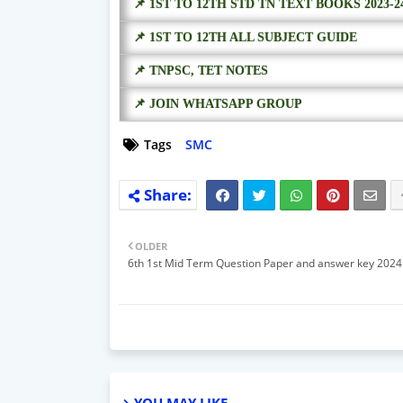
📌 1ST TO 12TH STD TN TEXT BOOKS 2023-2
📌 1ST TO 12TH ALL SUBJECT GUIDE
📌 TNPSC, TET NOTES
📌 JOIN WHATSAPP GROUP
Tags
SMC
OLDER
6th 1st Mid Term Question Paper and answer key 2024
YOU MAY LIKE