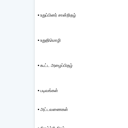
▪️ உறுப்பினர் சான்றிதழ்
▪️ உறுதிமொழி
▪️ கூட்ட அழைப்பிதழ்
▪️ படிவங்கள்
▪️ அட்டவணைகள்
▪️ நிகழ்ச்சி நிரல்