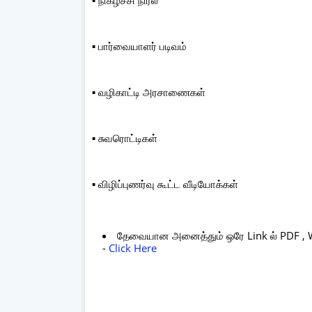
▪️ பார்வையாளர் படிவம்
▪️ வழிகாட்டி அரசாணைகள்
▪️ சுவரொட்டிகள்
▪️ விழிப்புணர்வு கூட்ட வீடியோக்கள்
தேவையான அனைத்தும் ஒரே Link ல் PDF , Wor
-
Click Here