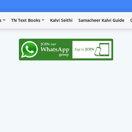
s
TN Text Books
Kalvi Seithi
Samacheer Kalvi Guide