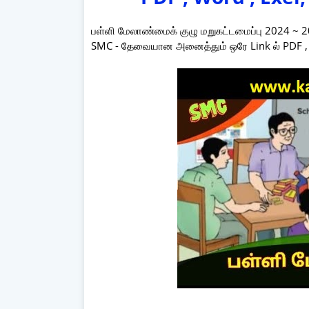
பள்ளி மேலாண்மைக் குழு மறுகட்டமைப்பு 2024 ~ 
SMC - தேவையான அனைத்தும் ஒரே Link ல் PDF , Wo