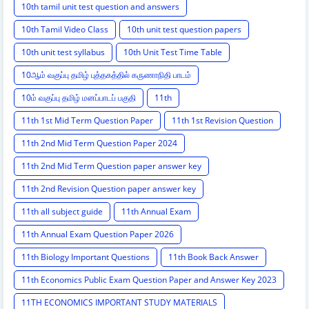
10th tamil unit test question and answers
10th Tamil Video Class
10th unit test question papers
10th unit test syllabus
10th Unit Test Time Table
10ஆம் வகுப்பு தமிழ் புத்தகத்தில் கருணாநிதி பாடம்
10ம் வகுப்பு தமிழ் மனப்பாடப் பகுதி
11th
11th 1st Mid Term Question Paper
11th 1st Revision Question
11th 2nd Mid Term Question Paper 2024
11th 2nd Mid Term Question paper answer key
11th 2nd Revision Question paper answer key
11th all subject guide
11th Annual Exam
11th Annual Exam Question Paper 2026
11th Biology Important Questions
11th Book Back Answer
11th Economics Public Exam Question Paper and Answer Key 2023
11TH ECONOMICS IMPORTANT STUDY MATERIALS