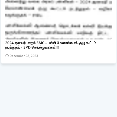
2024 ஜனவரி மாதம் SMC - பள்ளி மேலாண்மைக் குழு கூட்டம்
நடத்துதல் - SPD செயல்முறைகள்!!!
December 28, 2023