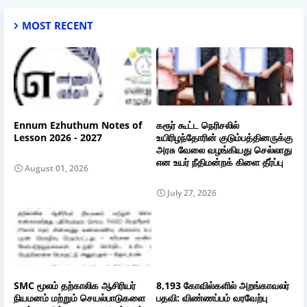
MOST RECENT
Ennum Ezhuthum Notes of
கரூர் கூட்ட நெரிசலில்
Lesson 2026 - 2027
உயிரிழந்தோரின் குடும்பத்தினருக்கு
அரசு வேலை வழங்கியது செல்லாது
என உயர் நீதிமன்றக் கிளை தீர்ப்பு
August 01, 2026
July 27, 2026
SMC மூலம் தற்காலிக ஆசிரியர்
8,193 கோவில்களில் அறங்காவலர்
நியமனம் மற்றும் செயல்பாடுகளை
பதவி: விண்ணப்பம் வரவேற்பு