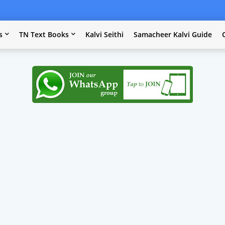
s
TN Text Books
Kalvi Seithi
Samacheer Kalvi Guide