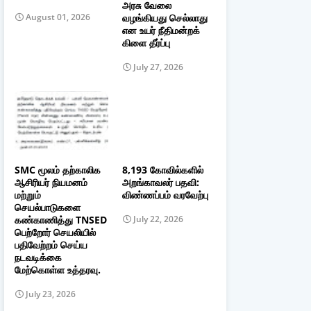
அரசு வேலை
வழங்கியது செல்லாது
August 01, 2026
என உயர் நீதிமன்றக்
கிளை தீர்ப்பு
July 27, 2026
SMC மூலம் தற்காலிக
8,193 கோவில்களில்
ஆசிரியர் நியமனம்
அறங்காவலர் பதவி:
மற்றும்
விண்ணப்பம் வரவேற்பு
செயல்பாடுகளை
கண்காணித்து TNSED
July 22, 2026
பெற்றோர் செயலியில்
பதிவேற்றம் செய்ய
நடவடிக்கை
மேற்கொள்ள உத்தரவு.
July 23, 2026