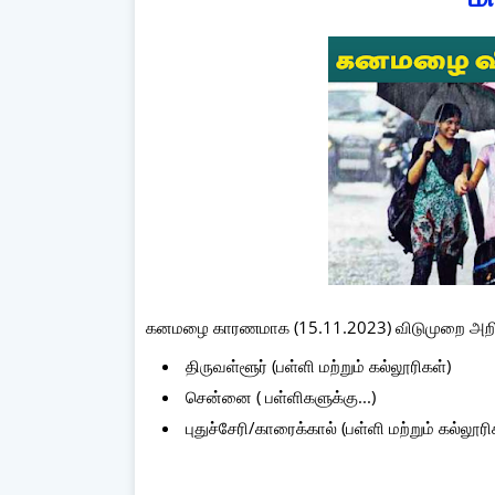
கனமழை காரணமாக (15.11.2023) விடுமுறை அறிவிக
திருவள்ளூர் (பள்ளி மற்றும் கல்லூரிகள்)
சென்னை ( பள்ளிகளுக்கு...)
புதுச்சேரி/காரைக்கால் (பள்ளி மற்றும் கல்லூரி