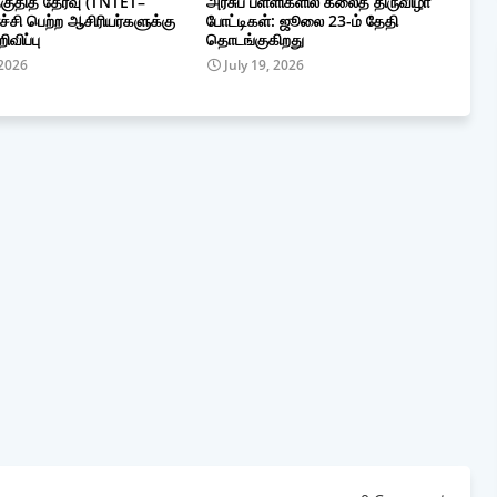
குதித் தேர்வு (TNTET–
அரசுப் பள்ளிகளில் கலைத் திருவிழா
ச்சி பெற்ற ஆசிரியர்களுக்கு
போட்டிகள்: ஜூலை 23-ம் தேதி
ிவிப்பு
தொடங்குகிறது
 2026
July 19, 2026