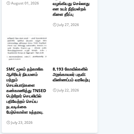
வழங்கியது செல்லாது
August 01, 2026
என உயர் நீதிமன்றக்
கிளை தீர்ப்பு
July 27, 2026
SMC மூலம் தற்காலிக
8,193 கோவில்களில்
ஆசிரியர் நியமனம்
அறங்காவலர் பதவி:
மற்றும்
விண்ணப்பம் வரவேற்பு
செயல்பாடுகளை
கண்காணித்து TNSED
July 22, 2026
பெற்றோர் செயலியில்
பதிவேற்றம் செய்ய
நடவடிக்கை
மேற்கொள்ள உத்தரவு.
July 23, 2026