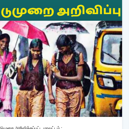
ிடுமுறை அறிவிக்கப்பட்ட மாவட்டம் :