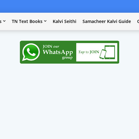
s
TN Text Books
Kalvi Seithi
Samacheer Kalvi Guide