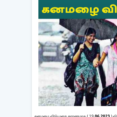
கனமழை விடுமுறை காரணமாக ( 19
.06.2023
) வ