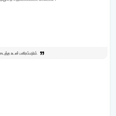
ைத்த உடன் பகிரப்படும்.