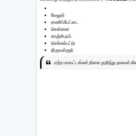
வேலூர்
ராணிப்பேட்டை
சென்னை
காஞ்சிபுரம்
செங்கல்பட்டு
திருவள்ளூர்
மற்ற மாவட்டங்கள் நிலை குறித்து தகவல் கிட