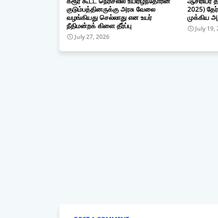
கரூர் கூட்ட நெரிசலில் உயிரிழந்தோரின்
ஆசிரியர் த
குடும்பத்தினருக்கு அரசு வேலை
2025) தேர்
வழங்கியது செல்லாது என உயர்
முக்கிய அற
நீதிமன்றக் கிளை தீர்ப்பு
July 19,
July 27, 2026