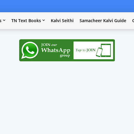
s
TN Text Books
Kalvi Seithi
Samacheer Kalvi Guide