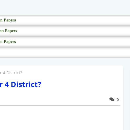
on Papers
on Papers
on Papers
r 4 District?
r 4 District?
0