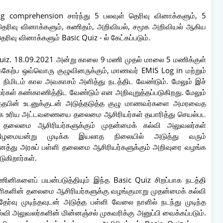
ing comprehension சார்ந்து 5 பலவுள் தெரிவு வினாக்களும், 5
 தெரிவு வினாக்களும், கணிதம், அறிவியல், சமூக அறிவியல் ஆகிய
ெரிவு வினாக்களும் Basic Quiz - ல் கேட்கப்படும்.
iz. 18.09.2021 அன்று காலை 9 மணி முதல் மாலை 5 மணிக்குள்
கேற்ப ஒவ்வொரு குழுவினருக்கும், மாணவர் EMIS Log in மற்றும்
ிமிடம் கால அவகாசம் அளித்து நடத்திட வேண்டும். மேலும் இச்
்கள் கண்காணித்திட வேண்டும் என அறிவுறுத்தப்படுகிறது. மேலும்
த்தபின் உடனுக்குடன் அடுத்தடுத்த குழு மாணவர்களை அமரவைத
க்க உரிய அட்டவணையை தலைமை ஆசிரியர்கள் தயாரித்து செயல்பட
தலைமை ஆசிரியர்களுக்கும் முதன்மைக் கல்வி அலுவலர்கள்
்கிழமையன்று முடிக்க இயலாத நிலையில் அடுத்து வரும்
னைத்து அரசுப் பள்ளி தலைமை ஆசிரியர்களுக்கும் அறிவுரை வழங்க
டுகிறார்கள்.
னிகளைப் பயன்படுத்தியும் இந்த Basic Quiz சிறப்பாக நடத்தி
ளிகளின் தலைமை ஆசிரியர்களுக்கு வழங்குமாறு முதன்மைக் கல்வி
தேர்வு முடிந்தவுடன் அடுத்த பள்ளி வேலை நாளில் நடந்து முடிந்த
ி அலுவலர்களின் மின்னஞ்சல் முகவரிக்கு அனுப்பி வைக்கப்படும்.