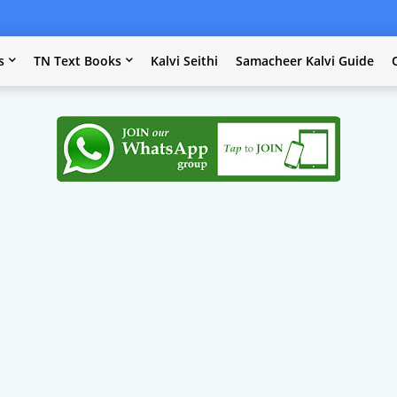
s
TN Text Books
Kalvi Seithi
Samacheer Kalvi Guide