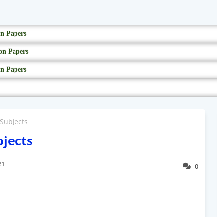
on Papers
on Papers
on Papers
 Subjects
bjects
21
0